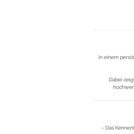
In einem persö
Dabei zeig
hochwert
– Das Kennenl