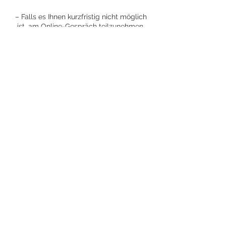
– Falls es Ihnen kurzfristig nicht möglich
ist, am Online-Gespräch teilzunehmen,
freuen wir uns über einen kurzen
telefonischen Hinweis.
– Wir nehmen uns bewusst Zeit für jedes
Gespräch und schätzen einen
respektvollen Umgang mit vereinbarten
Terminen.
Kontaktangaben
06781258869
info@moisesgraniel.com