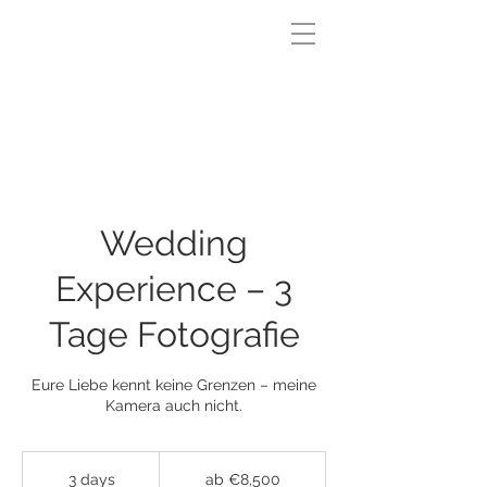
Wedding
Experience – 3
Tage Fotografie
Eure Liebe kennt keine Grenzen – meine
Kamera auch nicht.
ab
€8,500
3 days
3
ab €8,500