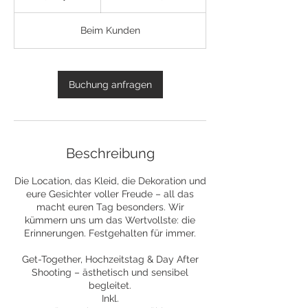
d
a
Beim Kunden
y
s
Buchung anfragen
Beschreibung
Die Location, das Kleid, die Dekoration und
eure Gesichter voller Freude – all das
macht euren Tag besonders. Wir
kümmern uns um das Wertvollste: die
Erinnerungen. Festgehalten für immer.
Get-Together, Hochzeitstag & Day After
Shooting – ästhetisch und sensibel
begleitet.
Inkl.